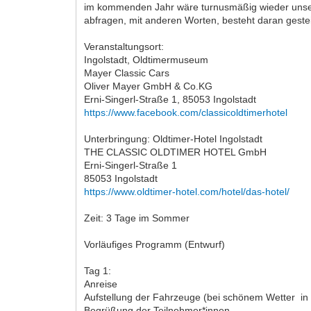
im kommenden Jahr wäre turnusmäßig wieder unser i
abfragen, mit anderen Worten, besteht daran geste
Veranstaltungsort:
Ingolstadt, Oldtimermuseum
Mayer Classic Cars
Oliver Mayer GmbH & Co.KG
Erni-Singerl-Straße 1, 85053 Ingolstadt
https://www.facebook.com/classicoldtimerhotel
Unterbringung: Oldtimer-Hotel Ingolstadt
THE CLASSIC OLDTIMER HOTEL GmbH
Erni-Singerl-Straße 1
85053 Ingolstadt
https://www.oldtimer-hotel.com/hotel/das-hotel/
Zeit: 3 Tage im Sommer
Vorläufiges Programm (Entwurf)
Tag 1:
Anreise
Aufstellung der Fahrzeuge (bei schönem Wetter i
Begrüßung der Teilnehmer*innen