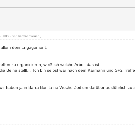
19, 08:29 von
karmannfreund
.)
r allem dein Engagement.
ffen zu organisieren, weiß ich welche Arbeit das ist..
die Beine stellt... Ich bin selbst war nach dem Karmann und SP2 Tref
.. wir haben ja in Barra Bonita ne Woche Zeit um darüber ausführlich z