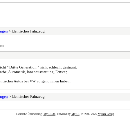
ungen
> Identisches Fahrzeug
ung.
cht " Dritte Generation " nicht schlecht gestaunt.
Farbe, Automatik, Innenausstattung, Fenster,
dentischer Autos bei VW vorgenommen haben.
ungen
> Identisches Fahrzeug
Deutsche Übersetzung:
MyBB.de
, Powered by
MyBB
, © 2002-2026
MyBB Group