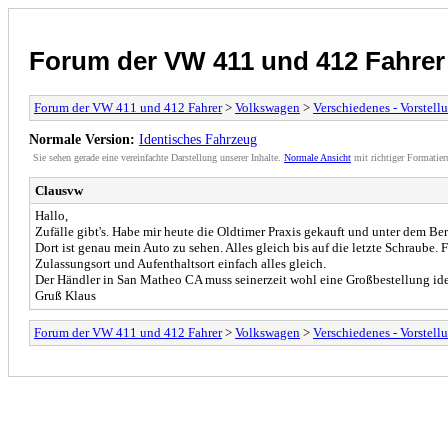
Forum der VW 411 und 412 Fahrer
Forum der VW 411 und 412 Fahrer
>
Volkswagen
>
Verschiedenes - Vorstell
Normale Version:
Identisches Fahrzeug
Sie sehen gerade eine vereinfachte Darstellung unserer Inhalte.
Normale Ansicht
mit richtiger Formatier
Clausvw
Hallo,
Zufälle gibt's. Habe mir heute die Oldtimer Praxis gekauft und unter dem Beri
Dort ist genau mein Auto zu sehen. Alles gleich bis auf die letzte Schraube. 
Zulassungsort und Aufenthaltsort einfach alles gleich.
Der Händler in San Matheo CA muss seinerzeit wohl eine Großbestellung i
Gruß Klaus
Forum der VW 411 und 412 Fahrer
>
Volkswagen
>
Verschiedenes - Vorstell