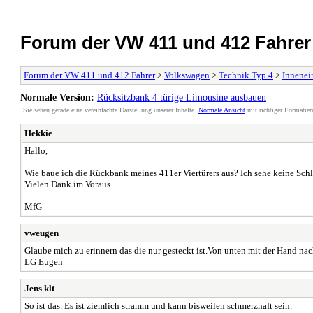
Forum der VW 411 und 412 Fahrer
Forum der VW 411 und 412 Fahrer
>
Volkswagen
>
Technik Typ 4
>
Innenei
Normale Version:
Rücksitzbank 4 türige Limousine ausbauen
Sie sehen gerade eine vereinfachte Darstellung unserer Inhalte.
Normale Ansicht
mit richtiger Formatier
Hekkie
Hallo,
Wie baue ich die Rückbank meines 411er Viertürers aus? Ich sehe keine Schl
Vielen Dank im Voraus.
MfG
vweugen
Glaube mich zu erinnern das die nur gesteckt ist.Von unten mit der Hand nac
LG Eugen
Jens klt
So ist das. Es ist ziemlich stramm und kann bisweilen schmerzhaft sein.